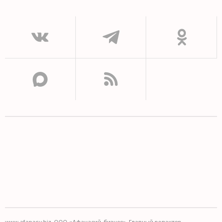
www.afanasy.biz. ООО «Афанасий-бизнес». Главный редактор,