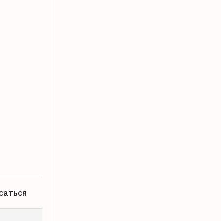
В Тверской области на аэродроме «Б
07.08.2026
саться