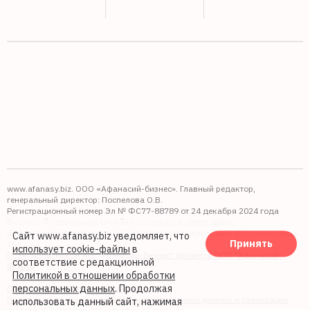
www.afanasy.biz. ООО «Афанасий-бизнес». Главный редактор,
генеральный директор: Поспелова О.В.
Регистрационный номер Эл № ФС77-88789 от 24 декабря 2024 года
Выдано: Федеральная служба по надзору в сфере связи,
информационных технологий и массовых коммуникаций (Роскомнадзор).
Сайт www.afanasy.biz уведомляет, что
Принять
16+
использует cookie-файлы
в
Правопреемником АО "Афанасий-бизнес" является ООО "Афанасий-
соответствие с редакционной
бизнес"
Политикой в отношении обработки
персональных данных
. Продолжая
Политика обработки файлов cookie
Политика в отношении обработки персональных данных и реализации
использовать данный сайт, нажимая