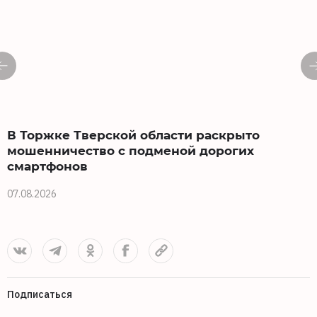
В Торжке Тверской области раскрыто
мошенничество с подменой дорогих
1
смартфонов
0
07.08.2026
Подписаться