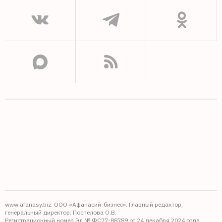
www.afanasy.biz. ООО «Афанасий-бизнес». Главный редактор,
генеральный директор: Поспелова О.В.
Регистрационный номер Эл № ФС77-88789 от 24 декабря 2024 года