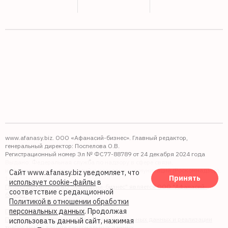
www.afanasy.biz. ООО «Афанасий-бизнес». Главный редактор,
генеральный директор: Поспелова О.В.
Регистрационный номер Эл № ФС77-88789 от 24 декабря 2024 года
Выдано: Федеральная служба по надзору в сфере связи,
информационных технологий и массовых коммуникаций (Роскомнадзор).
Сайт www.afanasy.biz уведомляет, что
Принять
16+
использует cookie-файлы
в
Правопреемником АО "Афанасий-бизнес" является ООО "Афанасий-
соответствие с редакционной
бизнес"
Политикой в отношении обработки
персональных данных
. Продолжая
Политика обработки файлов cookie
Политика в отношении обработки персональных данных и реализации
использовать данный сайт, нажимая
требований к защите персональных данных