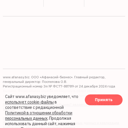
www.afanasy.biz. ООО «Афанасий-бизнес». Главный редактор,
генеральный директор: Поспелова О.В.
Регистрационный номер Эл № ФС77-88789 от 24 декабря 2024 года
Выдано: Федеральная служба по надзору в сфере связи,
информационных технологий и массовых коммуникаций (Роскомнадзор).
Сайт www.afanasy.biz уведомляет, что
Принять
16+
использует cookie-файлы
в
Правопреемником АО "Афанасий-бизнес" является ООО "Афанасий-
соответствие с редакционной
бизнес"
Политикой в отношении обработки
персональных данных
. Продолжая
Политика обработки файлов cookie
Политика в отношении обработки персональных данных и реализации
использовать данный сайт, нажимая
требований к защите персональных данных