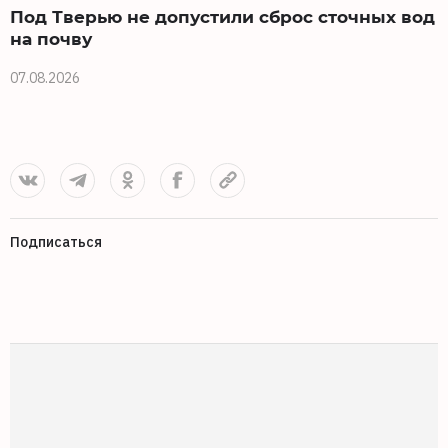
Под Тверью не допустили сброс сточных вод
О
на почву
а
07.08.2026
0
Подписаться