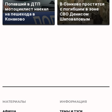
Попавший в ДТП
В Сонково простятся
мотоциклист наехал
с погибшим в зоне
на пешехода в
СВО Денисом
Конаково
Шаповаловым
МАТЕРИАЛЫ
ИНФОРМАЦИЯ
АФИША
ТЕМЫ И ТЭГИ