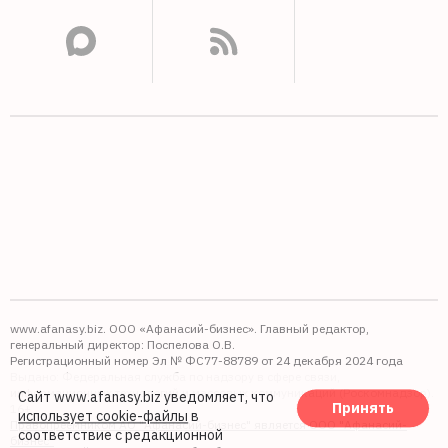
www.afanasy.biz. ООО «Афанасий-бизнес». Главный редактор,
генеральный директор: Поспелова О.В.
Регистрационный номер Эл № ФС77-88789 от 24 декабря 2024 года
Выдано: Федеральная служба по надзору в сфере связи,
информационных технологий и массовых коммуникаций (Роскомнадзор).
Сайт www.afanasy.biz уведомляет, что
Принять
16+
использует cookie-файлы
в
Правопреемником АО "Афанасий-бизнес" является ООО "Афанасий-
соответствие с редакционной
бизнес"