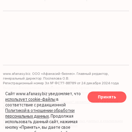
www.afanasy.biz. ООО «Афанасий-бизнес». Главный редактор,
генеральный директор: Поспелова О.В.
Регистрационный номер Эл № ФС77-88789 от 24 декабря 2024 года
Выдано: Федеральная служба по надзору в сфере связи,
информационных технологий и массовых коммуникаций (Роскомнадзор).
Сайт www.afanasy.biz уведомляет, что
Принять
16+
использует cookie-файлы
в
Правопреемником АО "Афанасий-бизнес" является ООО "Афанасий-
соответствие с редакционной
бизнес"
Политикой в отношении обработки
персональных данных
. Продолжая
Политика обработки файлов cookie
Политика в отношении обработки персональных данных и реализации
использовать данный сайт, нажимая
требований к защите персональных данных
кнопку «Принять», вы даете свое