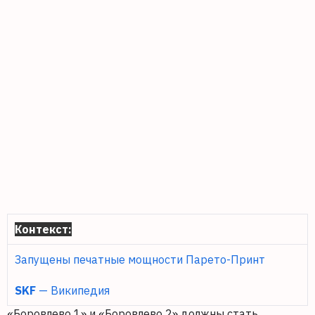
Контекст:
Запущены печатные мощности Парето-Принт
SKF
— Википедия
«Боровлево 1» и «Боровлево 2» должны стать