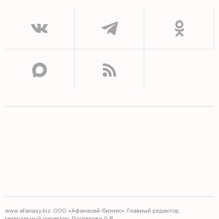
www.afanasy.biz. ООО «Афанасий-бизнес». Главный редактор,
генеральный директор: Поспелова О.В.