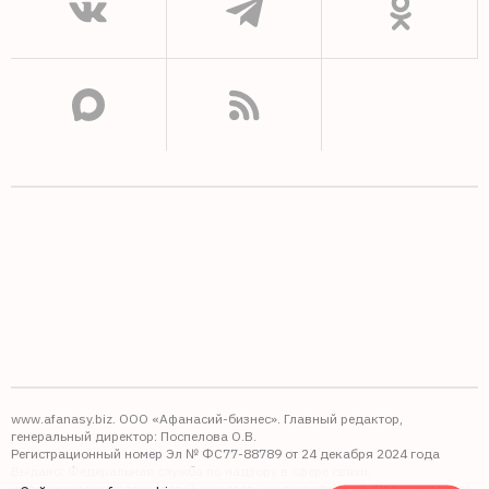
www.afanasy.biz. ООО «Афанасий-бизнес». Главный редактор,
генеральный директор: Поспелова О.В.
Регистрационный номер Эл № ФС77-88789 от 24 декабря 2024 года
Выдано: Федеральная служба по надзору в сфере связи,
информационных технологий и массовых коммуникаций (Роскомнадзор).