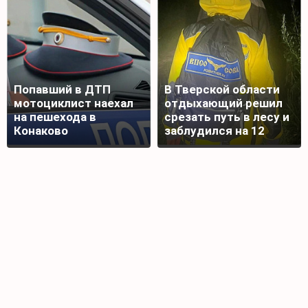
Попавший в ДТП
В Тверской области
мотоциклист наехал
отдыхающий решил
на пешехода в
срезать путь в лесу и
Конаково
заблудился на 12
часов