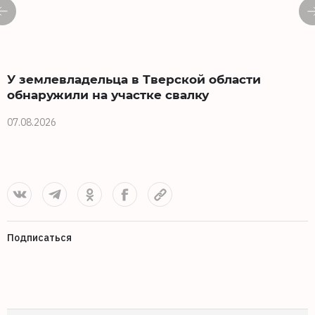
У землевладельца в Тверской области
обнаружили на участке свалку
07.08.2026
0
Подписаться