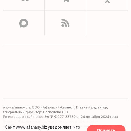
www.afanasy.biz. ООО «Афанасий-бизнес». Главный редактор,
генеральный директор: Поспелова О.В.
Регистрационный номер Эл № ФС77-88789 от 24 декабря 2024 года
Выдано: Федеральная служба по надзору в сфере связи,
информационных технологий и массовых коммуникаций (Роскомнадзор).
Сайт www.afanasy.biz уведомляет, что
Принять
16+