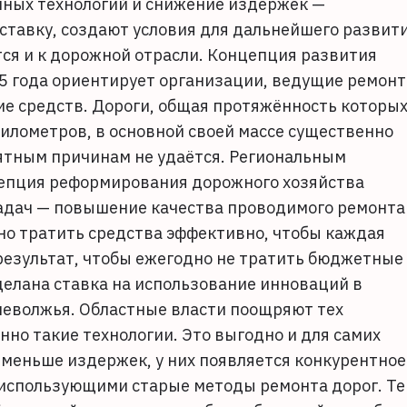
ных технологий и снижение издержек —
 ставку, создают условия для дальнейшего развит
тся и к дорожной отрасли. Концепция развития
15 года ориентирует организации, ведущие ремонт
е средств. Дороги, общая протяжённость которых
километров, в основной своей массе существенно
ятным причинам не удаётся. Региональным
епция реформирования дорожного хозяйства
задач — повышение качества проводимого ремонта
но тратить средства эффективно, чтобы каждая
езультат, чтобы ежегодно не тратить бюджетные
сделана ставка на использование инноваций в
неволжья. Областные власти поощряют тех
но такие технологии. Это выгодно и для самих
о меньше издержек, у них появляется конкурентное
использующими старые методы ремонта дорог. Т