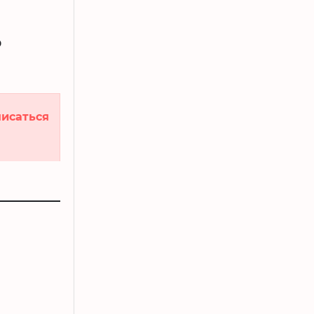
о
исаться