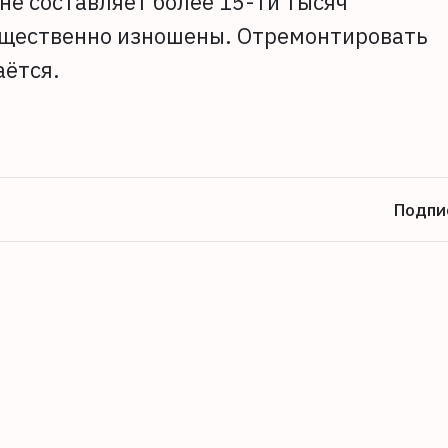
не составляет более 15-ти тысяч
существенно изношены. Отремонтировать
аётся.
Подпи