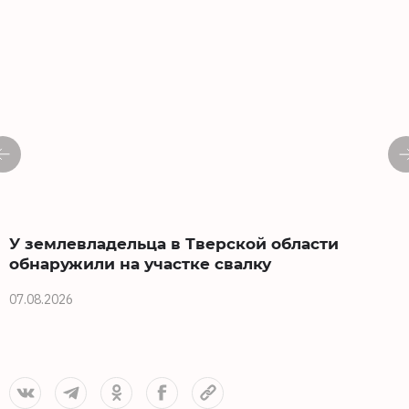
У землевладельца в Тверской области
обнаружили на участке свалку
07.08.2026
0