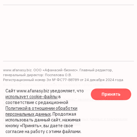
www.afanasy.biz. ООО «Афанасий-бизнес». Главный редактор,
генеральный директор: Поспелова О.В.
Регистрационный номер Эл № ФС77-88789 от 24 декабря 2024 года
Выдано: Федеральная служба по надзору в сфере связи,
информационных технологий и массовых коммуникаций (Роскомнадзор).
Сайт www.afanasy.biz уведомляет, что
Принять
16+
использует cookie-файлы
в
Правопреемником АО "Афанасий-бизнес" является ООО "Афанасий-
соответствие с редакционной
бизнес"
Политикой в отношении обработки
персональных данных
. Продолжая
Политика обработки файлов cookie
Политика в отношении обработки персональных данных и реализации
использовать данный сайт, нажимая
требований к защите персональных данных
кнопку «Принять», вы даете свое
согласие на работу с этими файлами.