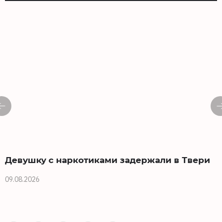
Девушку с наркотиками задержали в Твери
09.08.2026
0