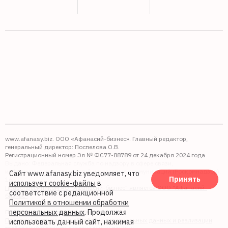
www.afanasy.biz. ООО «Афанасий-бизнес». Главный редактор,
генеральный директор: Поспелова О.В.
Регистрационный номер Эл № ФС77-88789 от 24 декабря 2024 года
Выдано: Федеральная служба по надзору в сфере связи,
информационных технологий и массовых коммуникаций (Роскомнадзор).
Сайт www.afanasy.biz уведомляет, что
Принять
16+
использует cookie-файлы
в
Правопреемником АО "Афанасий-бизнес" является ООО "Афанасий-
соответствие с редакционной
бизнес"
Политикой в отношении обработки
персональных данных
. Продолжая
Политика обработки файлов cookie
Политика в отношении обработки персональных данных и реализации
использовать данный сайт, нажимая