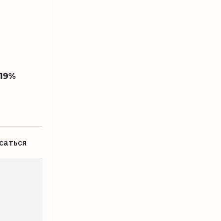
 19%
В Твери 17-летнюю девушку привлекл
07.08.2026
саться