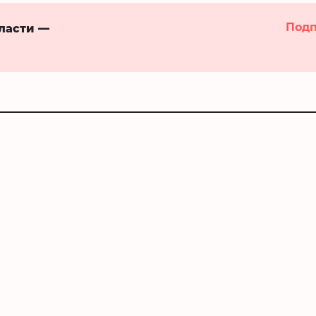
Подп
бласти —