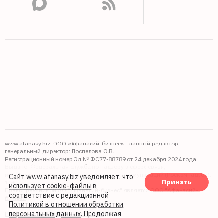
www.afanasy.biz. ООО «Афанасий-бизнес». Главный редактор,
генеральный директор: Поспелова О.В.
Регистрационный номер Эл № ФС77-88789 от 24 декабря 2024 года
Выдано: Федеральная служба по надзору в сфере связи,
информационных технологий и массовых коммуникаций (Роскомнадзор).
Сайт www.afanasy.biz уведомляет, что
Принять
16+
использует cookie-файлы
в
Правопреемником АО "Афанасий-бизнес" является ООО "Афанасий-
соответствие с редакционной
бизнес"
Политикой в отношении обработки
персональных данных
. Продолжая
Политика обработки файлов cookie