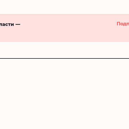
Подп
бласти —