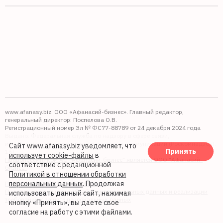
www.afanasy.biz. ООО «Афанасий-бизнес». Главный редактор,
генеральный директор: Поспелова О.В.
Регистрационный номер Эл № ФС77-88789 от 24 декабря 2024 года
Выдано: Федеральная служба по надзору в сфере связи,
информационных технологий и массовых коммуникаций (Роскомнадзор).
Сайт www.afanasy.biz уведомляет, что
Принять
16+
использует cookie-файлы
в
Правопреемником АО "Афанасий-бизнес" является ООО "Афанасий-
соответствие с редакционной
бизнес"
Политикой в отношении обработки
персональных данных
. Продолжая
Политика обработки файлов cookie
Политика в отношении обработки персональных данных и реализации
использовать данный сайт, нажимая
требований к защите персональных данных
кнопку «Принять», вы даете свое
согласие на работу с этими файлами.