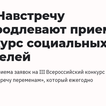
«Навстречу
родлевают прие
курс социальны
елей
иема заявок на III Всероссийский конкурс
речу переменам», который ежегодно