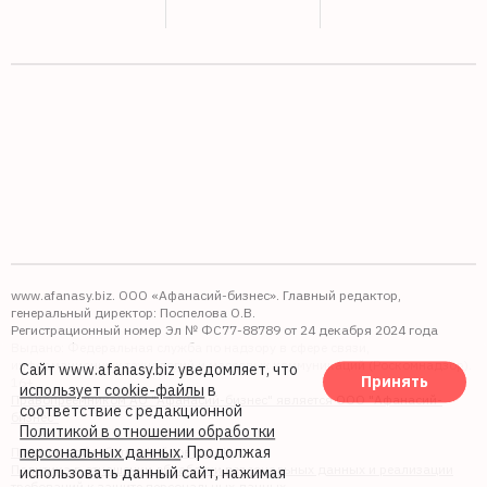
www.afanasy.biz. ООО «Афанасий-бизнес». Главный редактор,
генеральный директор: Поспелова О.В.
Регистрационный номер Эл № ФС77-88789 от 24 декабря 2024 года
Выдано: Федеральная служба по надзору в сфере связи,
информационных технологий и массовых коммуникаций (Роскомнадзор).
Сайт www.afanasy.biz уведомляет, что
Принять
16+
использует cookie-файлы
в
Правопреемником АО "Афанасий-бизнес" является ООО "Афанасий-
соответствие с редакционной
бизнес"
Политикой в отношении обработки
персональных данных
. Продолжая
Политика обработки файлов cookie
Политика в отношении обработки персональных данных и реализации
использовать данный сайт, нажимая
требований к защите персональных данных