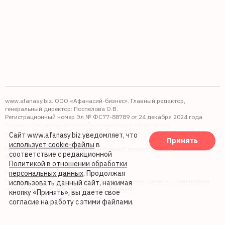
www.afanasy.biz. ООО «Афанасий-бизнес». Главный редактор,
генеральный директор: Поспелова О.В.
Регистрационный номер Эл № ФС77-88789 от 24 декабря 2024 года
Выдано: Федеральная служба по надзору в сфере связи,
информационных технологий и массовых коммуникаций (Роскомнадзор).
Сайт www.afanasy.biz уведомляет, что
Принять
16+
использует cookie-файлы
в
Правопреемником АО "Афанасий-бизнес" является ООО "Афанасий-
соответствие с редакционной
бизнес"
Политикой в отношении обработки
персональных данных
. Продолжая
Политика обработки файлов cookie
Политика в отношении обработки персональных данных и реализации
использовать данный сайт, нажимая
требований к защите персональных данных
кнопку «Принять», вы даете свое
согласие на работу с этими файлами.