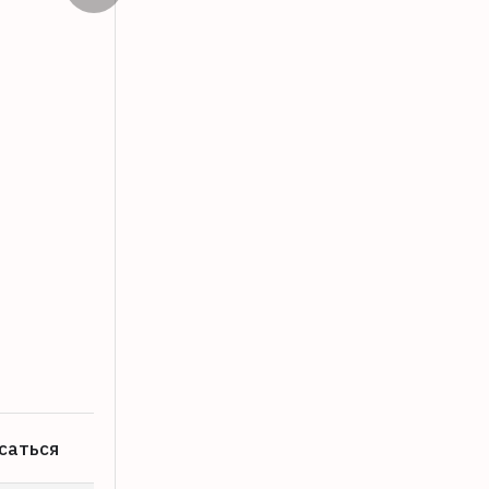
Виталий Королев дал старт многодне
08.08.2026
саться