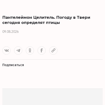
Пантелеймон Целитель. Погоду в Твери
сегодня определят птицы
09.08.2026
0
Подписаться