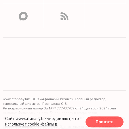
www.afanasy.biz. ООО «Афанасий-бизнес». Главный редактор,
генеральный директор: Поспелова О.В.
Регистрационный номер Эл № ФС77-88789 от 24 декабря 2024 года
Выдано: Федеральная служба по надзору в сфере связи,
информационных технологий и массовых коммуникаций (Роскомнадзор).
Сайт www.afanasy.biz уведомляет, что
Принять
16+
использует cookie-файлы
в
Правопреемником АО "Афанасий-бизнес" является ООО "Афанасий-