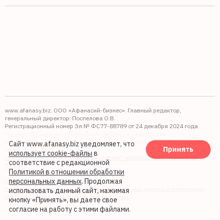
www.afanasy.biz. ООО «Афанасий-бизнес». Главный редактор,
генеральный директор: Поспелова О.В.
Регистрационный номер Эл № ФС77-88789 от 24 декабря 2024 года
Выдано: Федеральная служба по надзору в сфере связи,
информационных технологий и массовых коммуникаций (Роскомнадзор).
Сайт www.afanasy.biz уведомляет, что
Принять
16+
использует cookie-файлы
в
Правопреемником АО "Афанасий-бизнес" является ООО "Афанасий-
соответствие с редакционной
бизнес"
Политикой в отношении обработки
персональных данных
. Продолжая
Политика обработки файлов cookie
Политика в отношении обработки персональных данных и реализации
использовать данный сайт, нажимая
требований к защите персональных данных
кнопку «Принять», вы даете свое
согласие на работу с этими файлами.