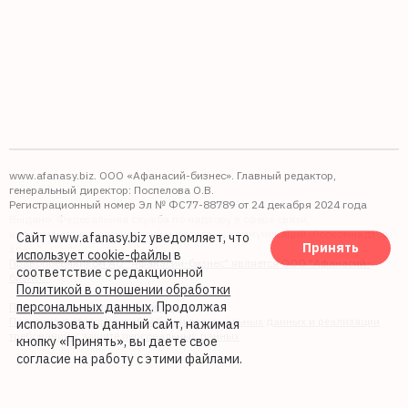
www.afanasy.biz. ООО «Афанасий-бизнес». Главный редактор,
генеральный директор: Поспелова О.В.
Регистрационный номер Эл № ФС77-88789 от 24 декабря 2024 года
Выдано: Федеральная служба по надзору в сфере связи,
информационных технологий и массовых коммуникаций (Роскомнадзор).
Сайт www.afanasy.biz уведомляет, что
Принять
16+
использует cookie-файлы
в
Правопреемником АО "Афанасий-бизнес" является ООО "Афанасий-
соответствие с редакционной
бизнес"
Политикой в отношении обработки
персональных данных
. Продолжая
Политика обработки файлов cookie
Политика в отношении обработки персональных данных и реализации
использовать данный сайт, нажимая
требований к защите персональных данных
кнопку «Принять», вы даете свое
согласие на работу с этими файлами.