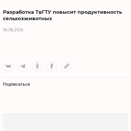
Разработка ТвГТУ повысит продуктивность
сельхозживотных
06.08.2026
0
Подписаться