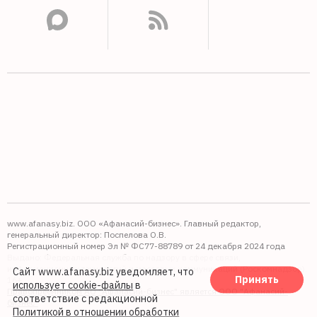
www.afanasy.biz. ООО «Афанасий-бизнес». Главный редактор,
генеральный директор: Поспелова О.В.
Регистрационный номер Эл № ФС77-88789 от 24 декабря 2024 года
Выдано: Федеральная служба по надзору в сфере связи,
информационных технологий и массовых коммуникаций (Роскомнадзор).
Сайт www.afanasy.biz уведомляет, что
Принять
16+
использует cookie-файлы
в
Правопреемником АО "Афанасий-бизнес" является ООО "Афанасий-
соответствие с редакционной
бизнес"
Политикой в отношении обработки