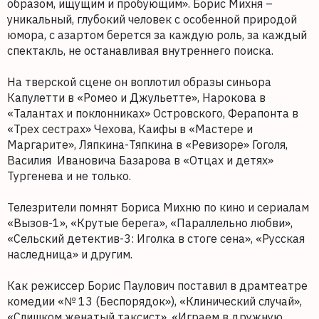
образом, ищущим и пробующим». Борис Михня –
уникальный, глубокий человек с особенной природой
юмора, с азартом берется за каждую роль, за каждый
спектакль, не останавливая внутреннего поиска.
На тверской сцене он воплотил образы синьора
Капулетти в «Ромео и Джульетте», Нарокова в
«Талантах и поклонниках» Островского, Ферапонта в
«Трех сестрах» Чехова, Каифы в «Мастере и
Маргарите», Ляпкина-Тяпкина в «Ревизоре» Гоголя,
Василия Ивановича Базарова в «Отцах и детях»
Тургенева и не только.
Телезрители помнят Бориса Михню по кино и сериалам
«Вызов-1», «Крутые берега», «Параллельно любви»,
«Сельский детектив-3: Иголка в стоге сена», «Русская
наследница» и другим.
Как режиссер Борис Паулович поставил в драмтеатре
комедии «№ 13 (Беспорядок»), «Клинический случай»,
«Слишком женатый таксист», «Играем в дружную