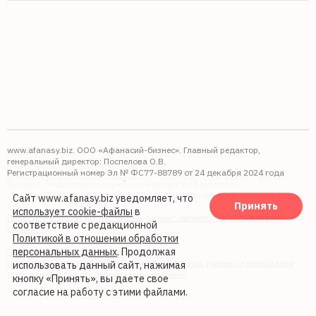
www.afanasy.biz. ООО «Афанасий-бизнес». Главный редактор,
генеральный директор: Поспелова О.В.
Регистрационный номер Эл № ФС77-88789 от 24 декабря 2024 года
Выдано: Федеральная служба по надзору в сфере связи,
информационных технологий и массовых коммуникаций (Роскомнадзор).
Сайт www.afanasy.biz уведомляет, что
Принять
16+
использует cookie-файлы
в
Правопреемником АО "Афанасий-бизнес" является ООО "Афанасий-
соответствие с редакционной
бизнес"
Политикой в отношении обработки
персональных данных
. Продолжая
Политика обработки файлов cookie
Политика в отношении обработки персональных данных и реализации
использовать данный сайт, нажимая
требований к защите персональных данных
кнопку «Принять», вы даете свое
согласие на работу с этими файлами.