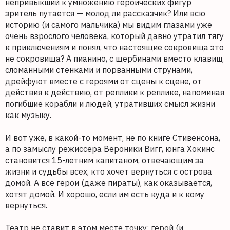
непривыкший к умножению героических фигур
зритель путается — молод ли рассказчик? Или всю
историю (и самого мальчика) мы видим глазами уже
очень взрослого человека, который давно утратил тягу
к приключениям и понял, что настоящие сокровища это
не сокровища? А пианино, с щербинами вместо клавиш,
сломанными стенками и порванными струнами,
дрейфуют вместе с героями от сцены к сцене, от
действия к действию, от реплики к реплике, напоминая
погибшие корабли и людей, утративших смысл жизни
как музыку.
И вот уже, в какой-то момент, не по книге Стивенсона,
а по замыслу режиссера Вероники Вигг, юнга Хокинс
становится 15-летним капитаном, отвечающим за
жизни и судьбы всех, кто хочет вернуться с острова
домой. А все герои (даже пираты), как оказывается,
хотят домой. И хорошо, если им есть куда и к кому
вернуться.
Театр не ставит в этом месте точку: герой (и