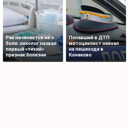
Рак начинается не с
Попавший в ДТП
боли: онколог назвал
мотоциклист наехал
первый «тихий»
на пешехода в
признак болезни
Конаково