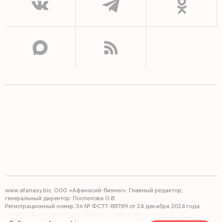
www.afanasy.biz. ООО «Афанасий-бизнес». Главный редактор,
генеральный директор: Поспелова О.В.
Регистрационный номер Эл № ФС77-88789 от 24 декабря 2024 года
Выдано: Федеральная служба по надзору в сфере связи,
информационных технологий и массовых коммуникаций (Роскомнадзор).