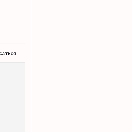
Опубликован список улиц в Твери, где
07.08.2026
саться