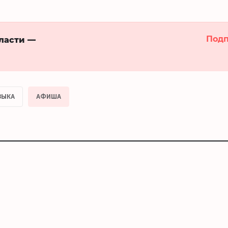
Подп
бласти —
ЗЫКА
АФИША