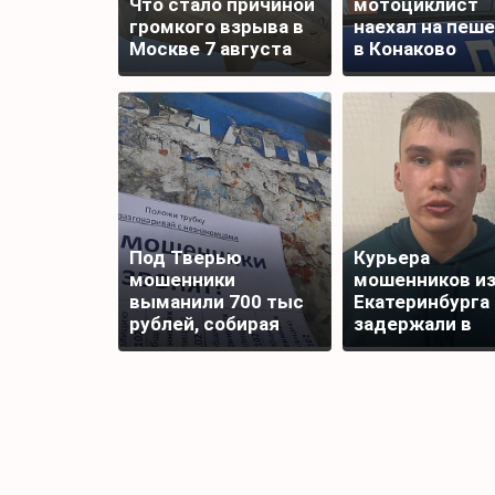
Что стало причиной
мотоциклист
громкого взрыва в
наехал на пеш
Москве 7 августа
в Конаково
Под Тверью
Курьера
мошенники
мошенников и
выманили 700 тыс
Екатеринбурга
рублей, собирая
задержали в
подписи для
Редкино Тверс
награды бойца
области