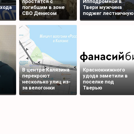
простятся с
Ипподромной в
ехода
погибшим в зоне
Твери мужчина
СВО Денисом
поджег лестничную
Шаповаловым
площадку
В центре Калязина
Краснокнижного
з
перекроют
удода заметили в
несколько улиц из-
поселке под
за велогонки
Тверью
кой