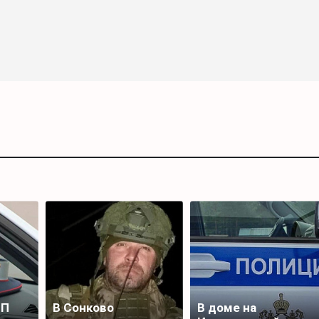
ТП
В Сонково
В доме на