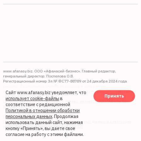
www.afanasy.biz. ООО «Афанасий-бизнес». Главный редактор,
генеральный директор: Поспелова О.В.
Регистрационный номер Эл № ФС77-88789 от 24 декабря 2024 года
Выдано: Федеральная служба по надзору в сфере связи,
информационных технологий и массовых коммуникаций (Роскомнадзор).
Сайт www.afanasy.biz уведомляет, что
Принять
16+
использует cookie-файлы
в
Правопреемником АО "Афанасий-бизнес" является ООО "Афанасий-
соответствие с редакционной
бизнес"
Политикой в отношении обработки
персональных данных
. Продолжая
Политика обработки файлов cookie
Политика в отношении обработки персональных данных и реализации
использовать данный сайт, нажимая
требований к защите персональных данных
кнопку «Принять», вы даете свое
согласие на работу с этими файлами.