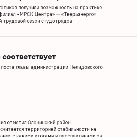
етиков получили возможность на практике
 филиал «МРСК Центра» — «Тверьэнерго»
й трудовой сезон студотрядов
 соответствует
с поста главы администрации Нелидовского
ия отметил Оленинский район.
считается территорией стабильности на
ваем, с какими итогами и перспективами он